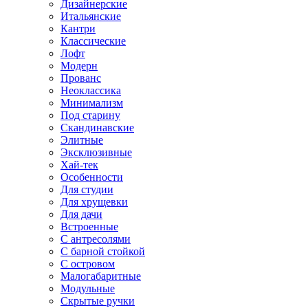
Дизайнерские
Итальянские
Кантри
Классические
Лофт
Модерн
Прованс
Неоклассика
Минимализм
Под старину
Скандинавские
Элитные
Эксклюзивные
Хай-тек
Особенности
Для студии
Для хрущевки
Для дачи
Встроенные
С антресолями
С барной стойкой
С островом
Малогабаритные
Модульные
Скрытые ручки