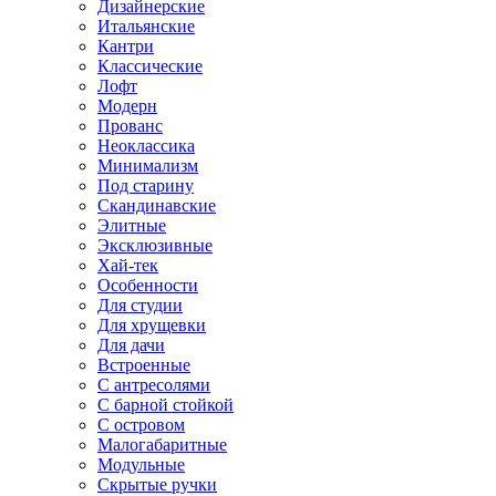
Дизайнерские
Итальянские
Кантри
Классические
Лофт
Модерн
Прованс
Неоклассика
Минимализм
Под старину
Скандинавские
Элитные
Эксклюзивные
Хай-тек
Особенности
Для студии
Для хрущевки
Для дачи
Встроенные
С антресолями
С барной стойкой
С островом
Малогабаритные
Модульные
Скрытые ручки