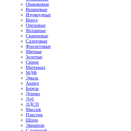
Оранжевые
Вишневые
Изумрудные
Венге
Ореховые
Янтарные
Сиреневые
Салатовые
Фиолетовые
Мятные
Золотые
Синие
Материал
МДФ
Эмаль
Акрил
Береза
Дерево
Дуб
ЛДСП
Массив
Пластик
Шпон
Экошпон
С патиной