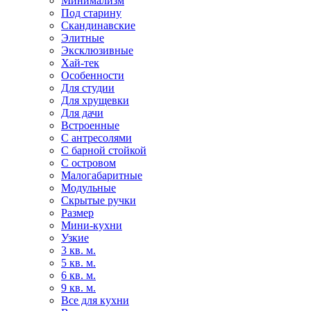
Минимализм
Под старину
Скандинавские
Элитные
Эксклюзивные
Хай-тек
Особенности
Для студии
Для хрущевки
Для дачи
Встроенные
С антресолями
С барной стойкой
С островом
Малогабаритные
Модульные
Скрытые ручки
Размер
Мини-кухни
Узкие
3 кв. м.
5 кв. м.
6 кв. м.
9 кв. м.
Все для кухни