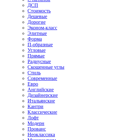
ДСП
Стоимость
Дешевые
Дорогие
Эконом-класс
Элитные
Форма
П-образные
Угловые
Прямые
Радиусные
Скошенные углы
Стиль
Современные
Евро
Английские
Дизайнерские
Итальянские
Кантри
Классические
Лофт
Модерн
Прованс
Неоклассика