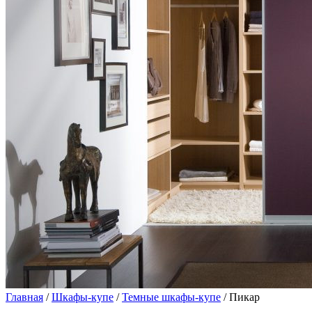
Главная
/
Шкафы-купе
/
Темные шкафы-купе
/ Пикар