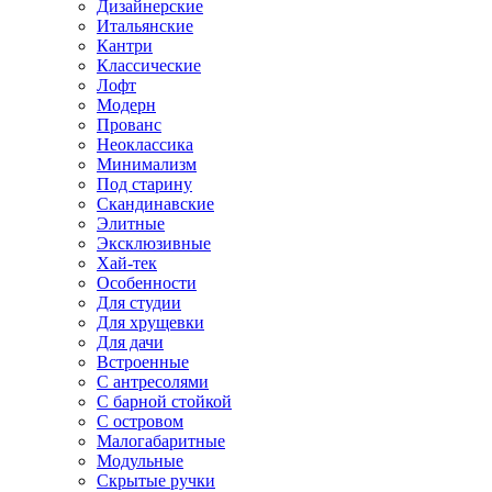
Дизайнерские
Итальянские
Кантри
Классические
Лофт
Модерн
Прованс
Неоклассика
Минимализм
Под старину
Скандинавские
Элитные
Эксклюзивные
Хай-тек
Особенности
Для студии
Для хрущевки
Для дачи
Встроенные
С антресолями
С барной стойкой
С островом
Малогабаритные
Модульные
Скрытые ручки