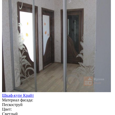
Шкаф-купе Крайт
Материал фасада:
Пескоструй
Цвет:
Светлый