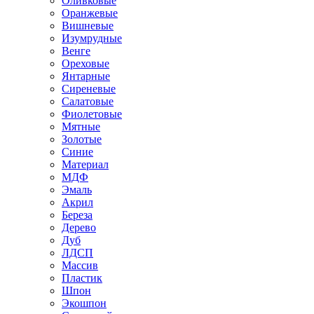
Оливковые
Оранжевые
Вишневые
Изумрудные
Венге
Ореховые
Янтарные
Сиреневые
Салатовые
Фиолетовые
Мятные
Золотые
Синие
Материал
МДФ
Эмаль
Акрил
Береза
Дерево
Дуб
ЛДСП
Массив
Пластик
Шпон
Экошпон