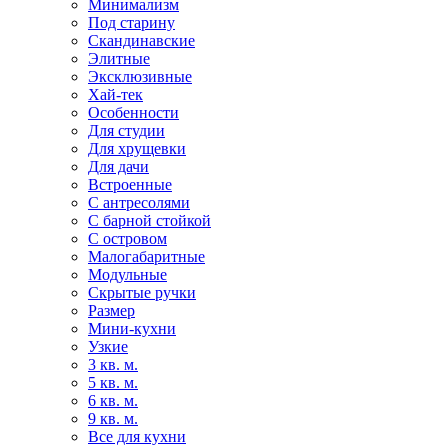
Минимализм
Под старину
Скандинавские
Элитные
Эксклюзивные
Хай-тек
Особенности
Для студии
Для хрущевки
Для дачи
Встроенные
С антресолями
С барной стойкой
С островом
Малогабаритные
Модульные
Скрытые ручки
Размер
Мини-кухни
Узкие
3 кв. м.
5 кв. м.
6 кв. м.
9 кв. м.
Все для кухни