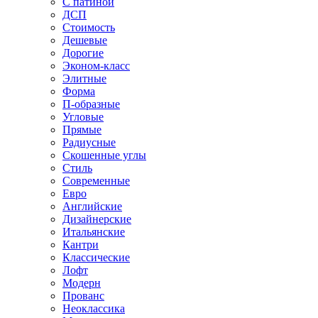
С патиной
ДСП
Стоимость
Дешевые
Дорогие
Эконом-класс
Элитные
Форма
П-образные
Угловые
Прямые
Радиусные
Скошенные углы
Стиль
Современные
Евро
Английские
Дизайнерские
Итальянские
Кантри
Классические
Лофт
Модерн
Прованс
Неоклассика