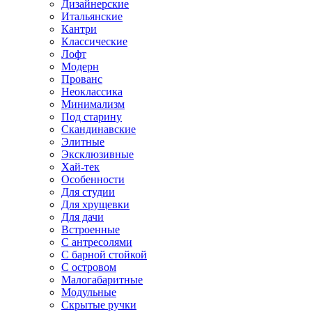
Дизайнерские
Итальянские
Кантри
Классические
Лофт
Модерн
Прованс
Неоклассика
Минимализм
Под старину
Скандинавские
Элитные
Эксклюзивные
Хай-тек
Особенности
Для студии
Для хрущевки
Для дачи
Встроенные
С антресолями
С барной стойкой
С островом
Малогабаритные
Модульные
Скрытые ручки