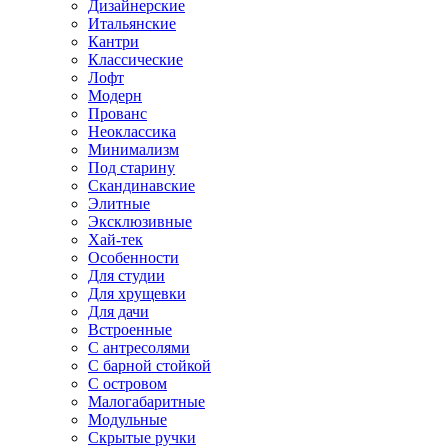
Дизайнерские
Итальянские
Кантри
Классические
Лофт
Модерн
Прованс
Неоклассика
Минимализм
Под старину
Скандинавские
Элитные
Эксклюзивные
Хай-тек
Особенности
Для студии
Для хрущевки
Для дачи
Встроенные
С антресолями
С барной стойкой
С островом
Малогабаритные
Модульные
Скрытые ручки