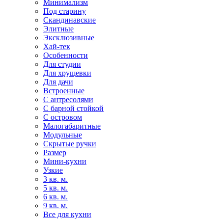
Минимализм
Под старину
Скандинавские
Элитные
Эксклюзивные
Хай-тек
Особенности
Для студии
Для хрущевки
Для дачи
Встроенные
С антресолями
С барной стойкой
С островом
Малогабаритные
Модульные
Скрытые ручки
Размер
Мини-кухни
Узкие
3 кв. м.
5 кв. м.
6 кв. м.
9 кв. м.
Все для кухни