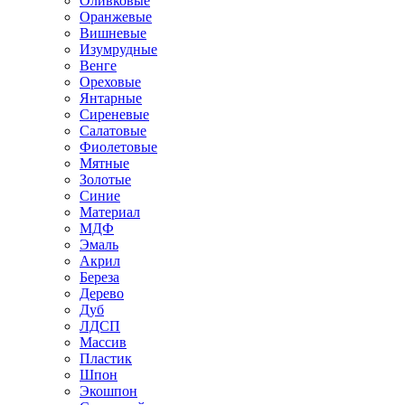
Оливковые
Оранжевые
Вишневые
Изумрудные
Венге
Ореховые
Янтарные
Сиреневые
Салатовые
Фиолетовые
Мятные
Золотые
Синие
Материал
МДФ
Эмаль
Акрил
Береза
Дерево
Дуб
ЛДСП
Массив
Пластик
Шпон
Экошпон