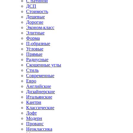
С патиной
ДСП
Стоимость
Дешевые
Дорогие
Эконом-класс
Элитные
Форма
П-образные
Угловые
Прямые
Радиусные
Скошенные углы
Стиль
Современные
Евро
Английские
Дизайнерские
Итальянские
Кантри
Классические
Лофт
Модерн
Прованс
Неоклассика