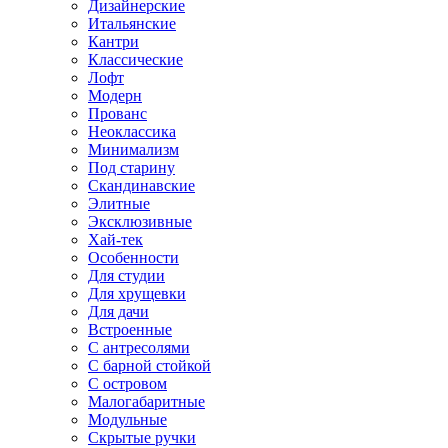
Дизайнерские
Итальянские
Кантри
Классические
Лофт
Модерн
Прованс
Неоклассика
Минимализм
Под старину
Скандинавские
Элитные
Эксклюзивные
Хай-тек
Особенности
Для студии
Для хрущевки
Для дачи
Встроенные
С антресолями
С барной стойкой
С островом
Малогабаритные
Модульные
Скрытые ручки