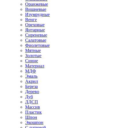
Оранжевые
Вишневые
Изумрудные
Венге
Ореховые
Янтарные
Сиреневые
Салатовые
Фиолетовые
Мятные
Золотые
Синие
Материал
МДФ
Эмаль
Акрил
Береза
Дерево
Дуб
ЛДСП
Массив
Пластик
Шпон
Экошпон
С патиной