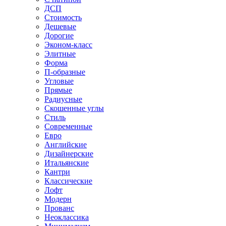
ДСП
Стоимость
Дешевые
Дорогие
Эконом-класс
Элитные
Форма
П-образные
Угловые
Прямые
Радиусные
Скошенные углы
Стиль
Современные
Евро
Английские
Дизайнерские
Итальянские
Кантри
Классические
Лофт
Модерн
Прованс
Неоклассика