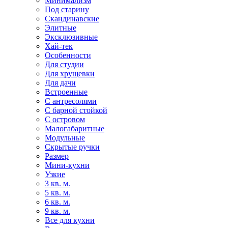
Минимализм
Под старину
Скандинавские
Элитные
Эксклюзивные
Хай-тек
Особенности
Для студии
Для хрущевки
Для дачи
Встроенные
С антресолями
С барной стойкой
С островом
Малогабаритные
Модульные
Скрытые ручки
Размер
Мини-кухни
Узкие
3 кв. м.
5 кв. м.
6 кв. м.
9 кв. м.
Все для кухни