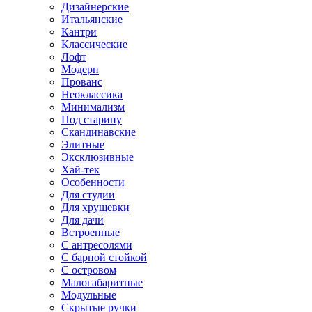
Дизайнерские
Итальянские
Кантри
Классические
Лофт
Модерн
Прованс
Неоклассика
Минимализм
Под старину
Скандинавские
Элитные
Эксклюзивные
Хай-тек
Особенности
Для студии
Для хрущевки
Для дачи
Встроенные
С антресолями
С барной стойкой
С островом
Малогабаритные
Модульные
Скрытые ручки