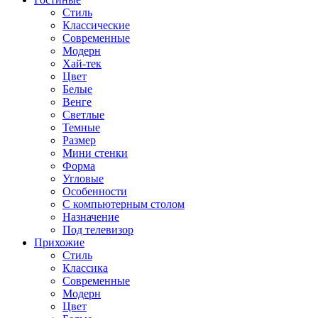
Стиль
Классические
Современные
Модерн
Хай-тек
Цвет
Белые
Венге
Светлые
Темные
Размер
Мини стенки
Форма
Угловые
Особенности
С компьютерным столом
Назначение
Под телевизор
Прихожие
Стиль
Классика
Современные
Модерн
Цвет