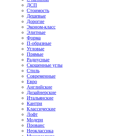
ДСП
Стоимость
Дешевые
Дорогие
Эконом-класс
Элитные
Форма
П-образные
Угловые
Прямые
Радиусные
Скошенные углы
Стиль
Современные
Евро
Английские
Дизайнерские
Итальянские
Кантри
Классические
Лофт
Модерн
Прованс
Неоклассика