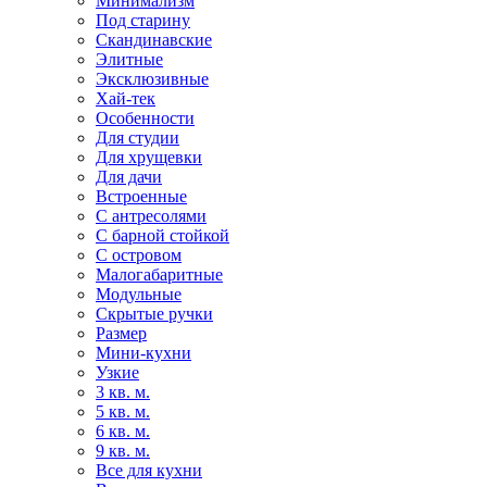
Минимализм
Под старину
Скандинавские
Элитные
Эксклюзивные
Хай-тек
Особенности
Для студии
Для хрущевки
Для дачи
Встроенные
С антресолями
С барной стойкой
С островом
Малогабаритные
Модульные
Скрытые ручки
Размер
Мини-кухни
Узкие
3 кв. м.
5 кв. м.
6 кв. м.
9 кв. м.
Все для кухни