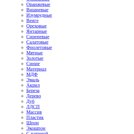
Оранжевые
Вишневые
Изумрудные
Венге
Ореховые
Янтарные
Сиреневые
Салатовые
Фиолетовые
Мятные
Золотые
Синие
Материал
МДФ
Эмаль
Акрил
Береза
Дерево
Дуб
ЛДСП
Массив
Пластик
Шпон
Экошпон
С патиной