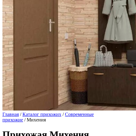
Главная
/
Каталог прихожих
/
Современные
прихожие
/ Михения
Прихожая Михения