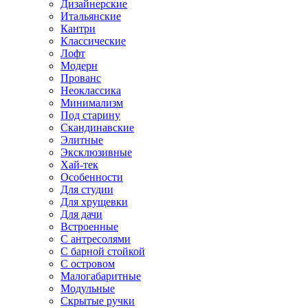
Дизайнерские
Итальянские
Кантри
Классические
Лофт
Модерн
Прованс
Неоклассика
Минимализм
Под старину
Скандинавские
Элитные
Эксклюзивные
Хай-тек
Особенности
Для студии
Для хрущевки
Для дачи
Встроенные
С антресолями
С барной стойкой
С островом
Малогабаритные
Модульные
Скрытые ручки