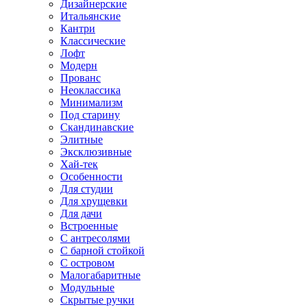
Дизайнерские
Итальянские
Кантри
Классические
Лофт
Модерн
Прованс
Неоклассика
Минимализм
Под старину
Скандинавские
Элитные
Эксклюзивные
Хай-тек
Особенности
Для студии
Для хрущевки
Для дачи
Встроенные
С антресолями
С барной стойкой
С островом
Малогабаритные
Модульные
Скрытые ручки