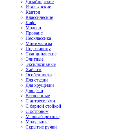
Дизайнерские
Итальянские
Кантри
Классические
Лофт
Модерн
Прованс
Неоклассика
Минимализм
Под старину
Скандинавские
Элитные
Эксклюзивные
Хай-тек
Особенности
Для студии
Для хрущевки
Для дачи
Встроенные
С антресолями
С барной стойкой
С островом
Малогабаритные
Модульные
Скрытые ручки