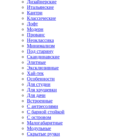
Дизайнерские
Итальянские
Кантри
Классические
Лофт
Модерн
Прованс
Неоклассика
Минимализм
Под старину
Скандинавские
Элитные
Эксклюзивные
Хай-тек
Особенности
Для студии
Для хрущевки
Для дачи
Встроенные
С антресолями
С барной стойкой
С островом
Малогабаритные
Модульные
Скрытые ручки