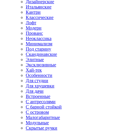
Дизайнерские
Итальянские
Кантри
Классические
Лофт
Модерн
Прованс
Неоклассика
Минимализм
Под старину
Скандинавские
Элитные
Эксклюзивные
Хай-тек
Особенности
Для студии
Для хрущевки
Для дачи
Встроенные
С антресолями
С барной стойкой
С островом
Малогабаритные
Модульные
Скрытые ручки