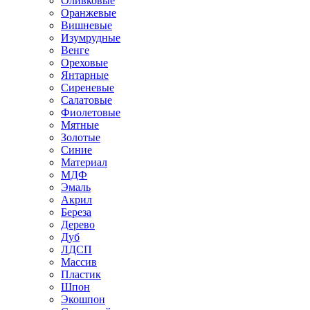
Оливковые
Оранжевые
Вишневые
Изумрудные
Венге
Ореховые
Янтарные
Сиреневые
Салатовые
Фиолетовые
Мятные
Золотые
Синие
Материал
МДФ
Эмаль
Акрил
Береза
Дерево
Дуб
ЛДСП
Массив
Пластик
Шпон
Экошпон