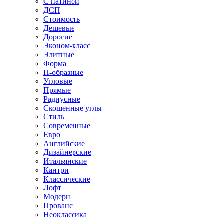
С патиной
ДСП
Стоимость
Дешевые
Дорогие
Эконом-класс
Элитные
Форма
П-образные
Угловые
Прямые
Радиусные
Скошенные углы
Стиль
Современные
Евро
Английские
Дизайнерские
Итальянские
Кантри
Классические
Лофт
Модерн
Прованс
Неоклассика