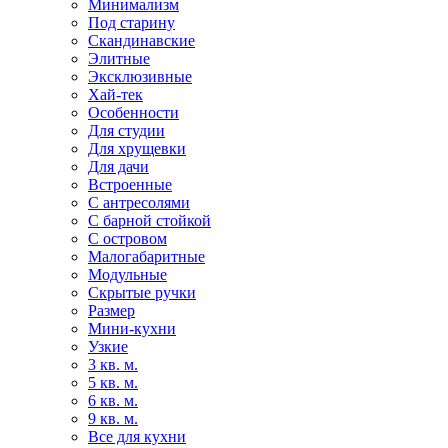
Минимализм
Под старину
Скандинавские
Элитные
Эксклюзивные
Хай-тек
Особенности
Для студии
Для хрущевки
Для дачи
Встроенные
С антресолями
С барной стойкой
С островом
Малогабаритные
Модульные
Скрытые ручки
Размер
Мини-кухни
Узкие
3 кв. м.
5 кв. м.
6 кв. м.
9 кв. м.
Все для кухни