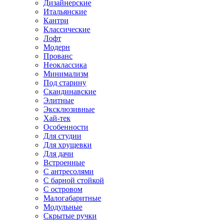
Дизайнерские
Итальянские
Кантри
Классические
Лофт
Модерн
Прованс
Неоклассика
Минимализм
Под старину
Скандинавские
Элитные
Эксклюзивные
Хай-тек
Особенности
Для студии
Для хрущевки
Для дачи
Встроенные
С антресолями
С барной стойкой
С островом
Малогабаритные
Модульные
Скрытые ручки