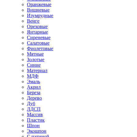
Оранжевые
Вишневые
Изумрудные
Венге
Ореховые
Янтарные
Сиреневые
Салатовые
Фиолетовые
Мятные
Золотые
Синие
Материал
МДФ
Эмаль
Акрил
Береза
Дерево
Дуб
ЛДСП
Массив
Пластик
Шпон
Экошпон
С патиной