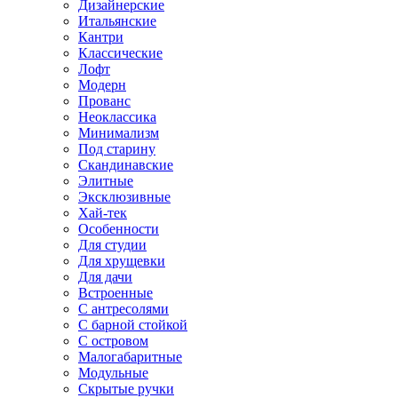
Дизайнерские
Итальянские
Кантри
Классические
Лофт
Модерн
Прованс
Неоклассика
Минимализм
Под старину
Скандинавские
Элитные
Эксклюзивные
Хай-тек
Особенности
Для студии
Для хрущевки
Для дачи
Встроенные
С антресолями
С барной стойкой
С островом
Малогабаритные
Модульные
Скрытые ручки