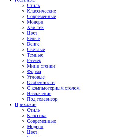
Стиль
Классические
Современные
Модерн
Хай-тек
Цвет
Белые
Венге
Светлые
Темные
Размер
Мини стенки
Форма
Угловые
Особенности
С компьютерным столом
Назначение
Под телевизор
Прихожие
Стиль
Классика
Современные
Модерн
Цвет