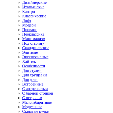
Дизайнерские
Итальянские
Кантри
Классические
Лофт
Модерн
Прованс
Неоклассика
Минимализм
Под старину
Скандинавские
Элитные
Эксклюзивные
Хай-тек
Особенности
Для студии
Для хрущевки
Для дачи
Встроенные
С антресолями
С барной стойкой
С островом
Малогабаритные
Модульные
Скрытые ручки