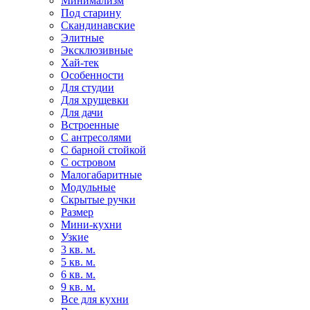
Минимализм
Под старину
Скандинавские
Элитные
Эксклюзивные
Хай-тек
Особенности
Для студии
Для хрущевки
Для дачи
Встроенные
С антресолями
С барной стойкой
С островом
Малогабаритные
Модульные
Скрытые ручки
Размер
Мини-кухни
Узкие
3 кв. м.
5 кв. м.
6 кв. м.
9 кв. м.
Все для кухни