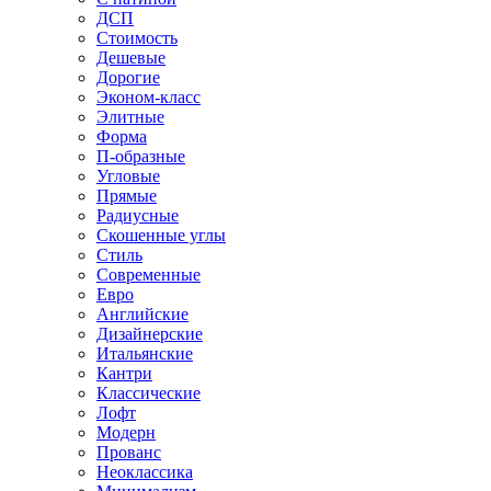
ДСП
Стоимость
Дешевые
Дорогие
Эконом-класс
Элитные
Форма
П-образные
Угловые
Прямые
Радиусные
Скошенные углы
Стиль
Современные
Евро
Английские
Дизайнерские
Итальянские
Кантри
Классические
Лофт
Модерн
Прованс
Неоклассика