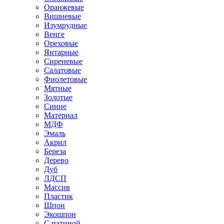
Оранжевые
Вишневые
Изумрудные
Венге
Ореховые
Янтарные
Сиреневые
Салатовые
Фиолетовые
Мятные
Золотые
Синие
Материал
МДФ
Эмаль
Акрил
Береза
Дерево
Дуб
ЛДСП
Массив
Пластик
Шпон
Экошпон
С патиной