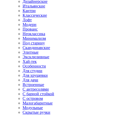
Дизайнерские
Итальянские
Кантри
Классические
Лофт
Модерн
Прованс
Неоклассика
Минимализм
Под старину
Скандинавские
Элитные
Эксклюзивные
Хай-тек
Особенности
Для студии
Для хрущевки
Для дачи
Встроенные
С антресолями
С барной стойкой
С островом
Малогабаритные
Модульные
Скрытые ручки