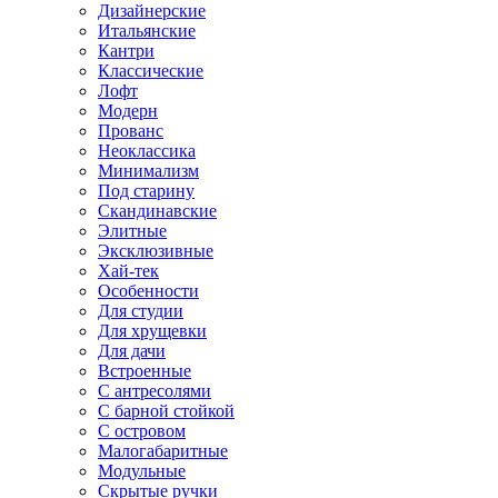
Дизайнерские
Итальянские
Кантри
Классические
Лофт
Модерн
Прованс
Неоклассика
Минимализм
Под старину
Скандинавские
Элитные
Эксклюзивные
Хай-тек
Особенности
Для студии
Для хрущевки
Для дачи
Встроенные
С антресолями
С барной стойкой
С островом
Малогабаритные
Модульные
Скрытые ручки