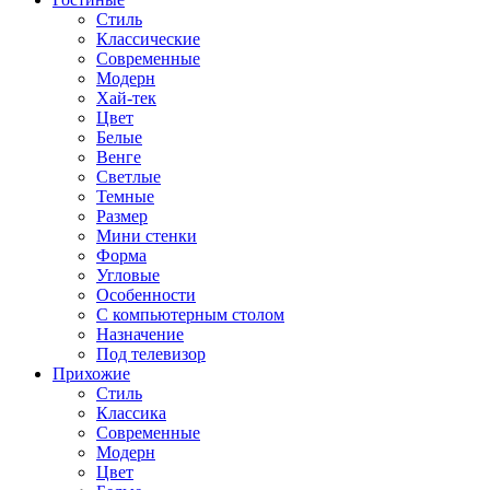
Стиль
Классические
Современные
Модерн
Хай-тек
Цвет
Белые
Венге
Светлые
Темные
Размер
Мини стенки
Форма
Угловые
Особенности
С компьютерным столом
Назначение
Под телевизор
Прихожие
Стиль
Классика
Современные
Модерн
Цвет