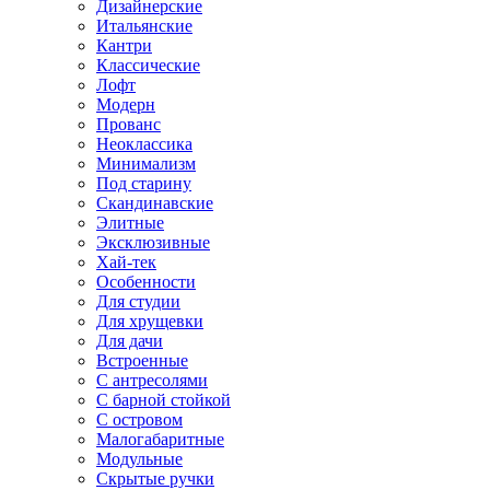
Дизайнерские
Итальянские
Кантри
Классические
Лофт
Модерн
Прованс
Неоклассика
Минимализм
Под старину
Скандинавские
Элитные
Эксклюзивные
Хай-тек
Особенности
Для студии
Для хрущевки
Для дачи
Встроенные
С антресолями
С барной стойкой
С островом
Малогабаритные
Модульные
Скрытые ручки