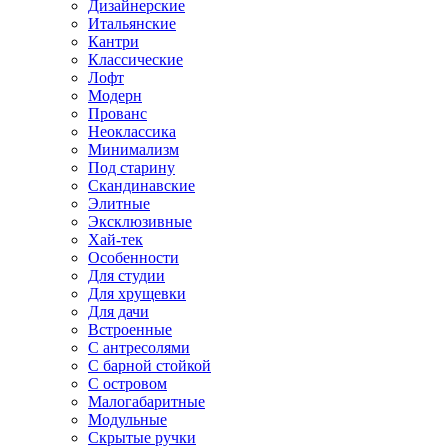
Дизайнерские
Итальянские
Кантри
Классические
Лофт
Модерн
Прованс
Неоклассика
Минимализм
Под старину
Скандинавские
Элитные
Эксклюзивные
Хай-тек
Особенности
Для студии
Для хрущевки
Для дачи
Встроенные
С антресолями
С барной стойкой
С островом
Малогабаритные
Модульные
Скрытые ручки