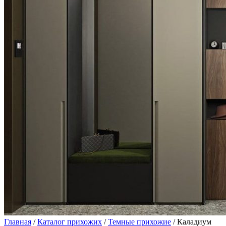
Главная
/
Каталог прихожих
/
Темные прихожие
/ Каладиум