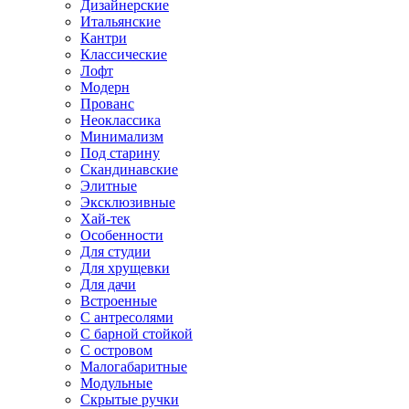
Дизайнерские
Итальянские
Кантри
Классические
Лофт
Модерн
Прованс
Неоклассика
Минимализм
Под старину
Скандинавские
Элитные
Эксклюзивные
Хай-тек
Особенности
Для студии
Для хрущевки
Для дачи
Встроенные
С антресолями
С барной стойкой
С островом
Малогабаритные
Модульные
Скрытые ручки