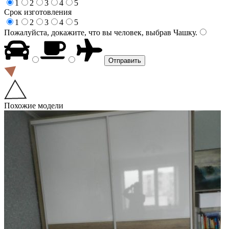
1
2
3
4
5
Срок изготовления
1
2
3
4
5
Пожалуйста, докажите, что вы человек, выбрав
Чашку
.
Похожие модели