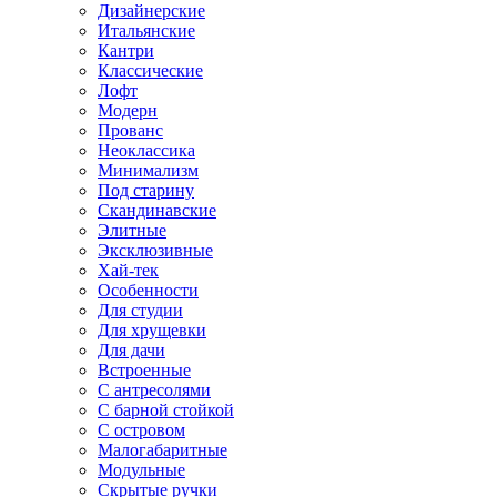
Дизайнерские
Итальянские
Кантри
Классические
Лофт
Модерн
Прованс
Неоклассика
Минимализм
Под старину
Скандинавские
Элитные
Эксклюзивные
Хай-тек
Особенности
Для студии
Для хрущевки
Для дачи
Встроенные
С антресолями
С барной стойкой
С островом
Малогабаритные
Модульные
Скрытые ручки