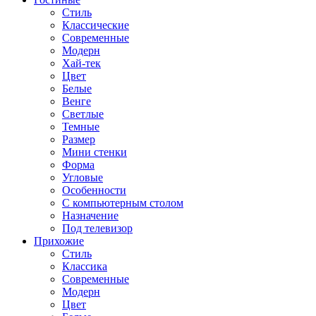
Стиль
Классические
Современные
Модерн
Хай-тек
Цвет
Белые
Венге
Светлые
Темные
Размер
Мини стенки
Форма
Угловые
Особенности
С компьютерным столом
Назначение
Под телевизор
Прихожие
Стиль
Классика
Современные
Модерн
Цвет