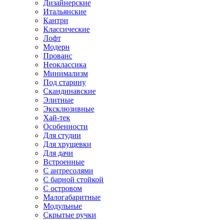
Дизайнерские
Итальянские
Кантри
Классические
Лофт
Модерн
Прованс
Неоклассика
Минимализм
Под старину
Скандинавские
Элитные
Эксклюзивные
Хай-тек
Особенности
Для студии
Для хрущевки
Для дачи
Встроенные
С антресолями
С барной стойкой
С островом
Малогабаритные
Модульные
Скрытые ручки