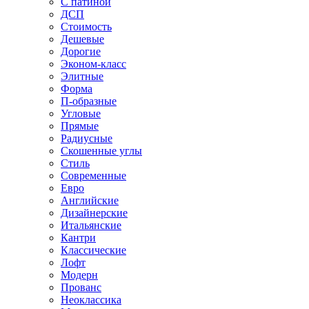
С патиной
ДСП
Стоимость
Дешевые
Дорогие
Эконом-класс
Элитные
Форма
П-образные
Угловые
Прямые
Радиусные
Скошенные углы
Стиль
Современные
Евро
Английские
Дизайнерские
Итальянские
Кантри
Классические
Лофт
Модерн
Прованс
Неоклассика