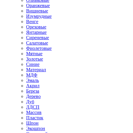
Оливковые
Оранжевые
Вишневые
Изумрудные
Венге
Ореховые
Янтарные
Сиреневые
Салатовые
Фиолетовые
Мятные
Золотые
Синие
Материал
МДФ
Эмаль
Акрил
Береза
Дерево
Дуб
ЛДСП
Массив
Пластик
Шпон
Экошпон