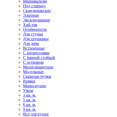
Минимализм
Под старину
Скандинавские
Элитные
Эксклюзивные
Хай-тек
Особенности
Для студии
Для хрущевки
Для дачи
Встроенные
С антресолями
С барной стойкой
С островом
Малогабаритные
Модульные
Скрытые ручки
Размер
Мини-кухни
Узкие
3 кв. м.
5 кв. м.
6 кв. м.
9 кв. м.
Все для кухни