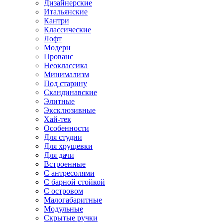
Дизайнерские
Итальянские
Кантри
Классические
Лофт
Модерн
Прованс
Неоклассика
Минимализм
Под старину
Скандинавские
Элитные
Эксклюзивные
Хай-тек
Особенности
Для студии
Для хрущевки
Для дачи
Встроенные
С антресолями
С барной стойкой
С островом
Малогабаритные
Модульные
Скрытые ручки