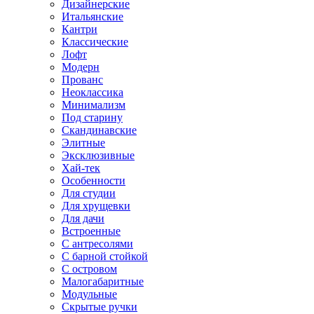
Дизайнерские
Итальянские
Кантри
Классические
Лофт
Модерн
Прованс
Неоклассика
Минимализм
Под старину
Скандинавские
Элитные
Эксклюзивные
Хай-тек
Особенности
Для студии
Для хрущевки
Для дачи
Встроенные
С антресолями
С барной стойкой
С островом
Малогабаритные
Модульные
Скрытые ручки