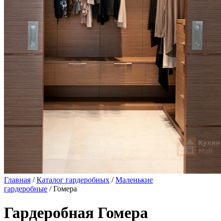
Главная
/
Каталог гардеробных
/
Маленькие
гардеробные
/ Гомера
Гардеробная Гомера