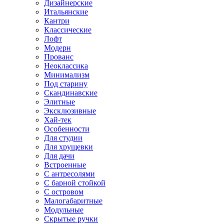
Дизайнерские
Итальянские
Кантри
Классические
Лофт
Модерн
Прованс
Неоклассика
Минимализм
Под старину
Скандинавские
Элитные
Эксклюзивные
Хай-тек
Особенности
Для студии
Для хрущевки
Для дачи
Встроенные
С антресолями
С барной стойкой
С островом
Малогабаритные
Модульные
Скрытые ручки