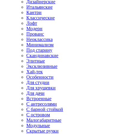
Дизайнерские
Итальянские
Кантри
Классические
Лофт
Модерн
Прованс
Неоклассика
Минимализм
Под старину
Скандинавские
Элитные
Эксклюзивные
Хай-тек
Особенности
Для студии
Для хрущевки
Для дачи
Встроенные
С антресолями
С барной стойкой
С островом
Малогабаритные
Модульные
Скрытые ручки