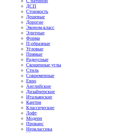
С патиной
ДСП
Стоимость
Дешевые
Дорогие
Эконом-класс
Элитные
Форма
П-образные
Угловые
Прямые
Радиусные
Скошенные углы
Стиль
Современные
Евро
Английские
Дизайнерские
Итальянские
Кантри
Классические
Лофт
Модерн
Прованс
Неоклассика