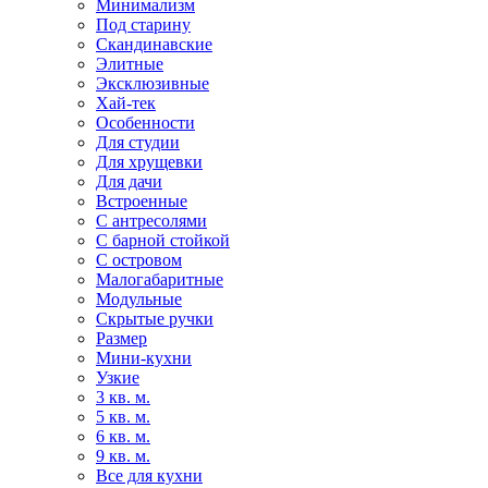
Минимализм
Под старину
Скандинавские
Элитные
Эксклюзивные
Хай-тек
Особенности
Для студии
Для хрущевки
Для дачи
Встроенные
С антресолями
С барной стойкой
С островом
Малогабаритные
Модульные
Скрытые ручки
Размер
Мини-кухни
Узкие
3 кв. м.
5 кв. м.
6 кв. м.
9 кв. м.
Все для кухни