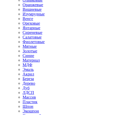
Оливковые
Оранжевые
Вишневые
Изумрудные
Венге
Ореховые
Янтарные
Сиреневые
Салатовые
Фиолетовые
Мятные
Золотые
Синие
Материал
МДФ
Эмаль
Акрил
Береза
Дерево
Дуб
ЛДСП
Массив
Пластик
Шпон
Экошпон