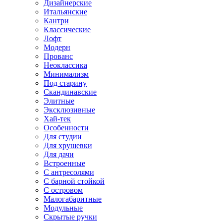
Дизайнерские
Итальянские
Кантри
Классические
Лофт
Модерн
Прованс
Неоклассика
Минимализм
Под старину
Скандинавские
Элитные
Эксклюзивные
Хай-тек
Особенности
Для студии
Для хрущевки
Для дачи
Встроенные
С антресолями
С барной стойкой
С островом
Малогабаритные
Модульные
Скрытые ручки