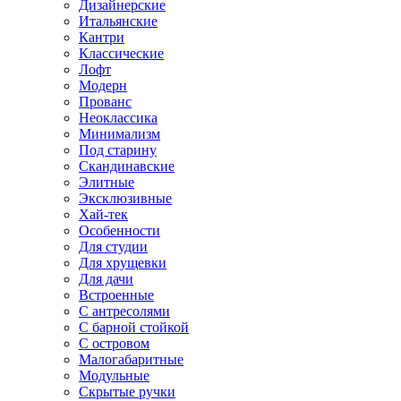
Дизайнерские
Итальянские
Кантри
Классические
Лофт
Модерн
Прованс
Неоклассика
Минимализм
Под старину
Скандинавские
Элитные
Эксклюзивные
Хай-тек
Особенности
Для студии
Для хрущевки
Для дачи
Встроенные
С антресолями
С барной стойкой
С островом
Малогабаритные
Модульные
Скрытые ручки