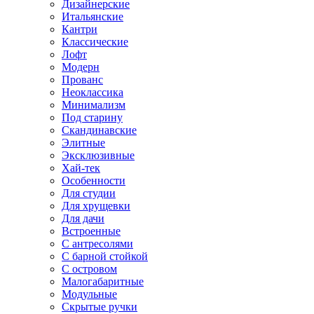
Дизайнерские
Итальянские
Кантри
Классические
Лофт
Модерн
Прованс
Неоклассика
Минимализм
Под старину
Скандинавские
Элитные
Эксклюзивные
Хай-тек
Особенности
Для студии
Для хрущевки
Для дачи
Встроенные
С антресолями
С барной стойкой
С островом
Малогабаритные
Модульные
Скрытые ручки