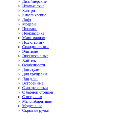
Дизайнерские
Итальянские
Кантри
Классические
Лофт
Модерн
Прованс
Неоклассика
Минимализм
Под старину
Скандинавские
Элитные
Эксклюзивные
Хай-тек
Особенности
Для студии
Для хрущевки
Для дачи
Встроенные
С антресолями
С барной стойкой
С островом
Малогабаритные
Модульные
Скрытые ручки