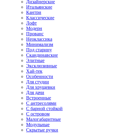
Дизайнерские
Итальянские
Кантри
Классические
Лофт
Модерн
Прованс
Неоклассика
Минимализм
Под старину
Скандинавские
Элитные
Эксклюзивные
Хай-тек
Особенности
Для студии
Для хрущевки
Для дачи
Встроенные
С антресолями
С барной стойкой
С островом
Малогабаритные
Модульные
Скрытые ручки