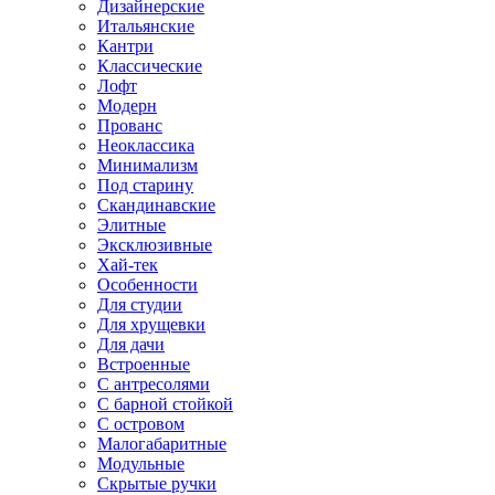
Дизайнерские
Итальянские
Кантри
Классические
Лофт
Модерн
Прованс
Неоклассика
Минимализм
Под старину
Скандинавские
Элитные
Эксклюзивные
Хай-тек
Особенности
Для студии
Для хрущевки
Для дачи
Встроенные
С антресолями
С барной стойкой
С островом
Малогабаритные
Модульные
Скрытые ручки