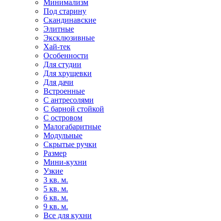
Минимализм
Под старину
Скандинавские
Элитные
Эксклюзивные
Хай-тек
Особенности
Для студии
Для хрущевки
Для дачи
Встроенные
С антресолями
С барной стойкой
С островом
Малогабаритные
Модульные
Скрытые ручки
Размер
Мини-кухни
Узкие
3 кв. м.
5 кв. м.
6 кв. м.
9 кв. м.
Все для кухни