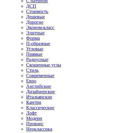
С патиной
ДСП
Стоимость
Дешевые
Дорогие
Эконом-класс
Элитные
Форма
П-образные
Угловые
Прямые
Радиусные
Скошенные углы
Стиль
Современные
Евро
Английские
Дизайнерские
Итальянские
Кантри
Классические
Лофт
Модерн
Прованс
Неоклассика