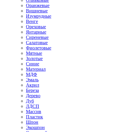
Оливковые
Оранжевые
Вишневые
Изумрудные
Венге
Ореховые
Янтарные
Сиреневые
Салатовые
Фиолетовые
Мятные
Золотые
Синие
Материал
МДФ
Эмаль
Акрил
Береза
Дерево
Дуб
ЛДСП
Массив
Пластик
Шпон
Экошпон