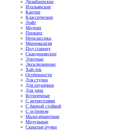
Дизайнерские
Итальянские
Кантри
Классические
Лофт
Модерн
Прованс
Неоклассика
Минимализм
Под старину
Скандинавские
Элитные
Эксклюзивные
Хай-тек
Особенности
Для студии
Для хрущевки
Для дачи
Встроенные
С антресолями
С барной стойкой
С островом
Малогабаритные
Модульные
Скрытые ручки