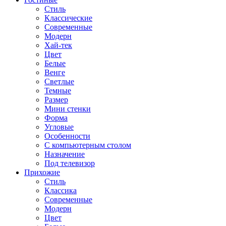
Стиль
Классические
Современные
Модерн
Хай-тек
Цвет
Белые
Венге
Светлые
Темные
Размер
Мини стенки
Форма
Угловые
Особенности
С компьютерным столом
Назначение
Под телевизор
Прихожие
Стиль
Классика
Современные
Модерн
Цвет