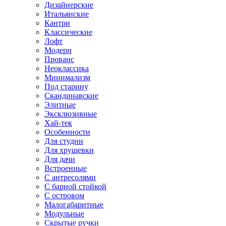
Дизайнерские
Итальянские
Кантри
Классические
Лофт
Модерн
Прованс
Неоклассика
Минимализм
Под старину
Скандинавские
Элитные
Эксклюзивные
Хай-тек
Особенности
Для студии
Для хрущевки
Для дачи
Встроенные
С антресолями
С барной стойкой
С островом
Малогабаритные
Модульные
Скрытые ручки