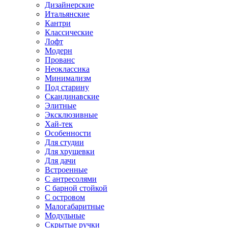
Дизайнерские
Итальянские
Кантри
Классические
Лофт
Модерн
Прованс
Неоклассика
Минимализм
Под старину
Скандинавские
Элитные
Эксклюзивные
Хай-тек
Особенности
Для студии
Для хрущевки
Для дачи
Встроенные
С антресолями
С барной стойкой
С островом
Малогабаритные
Модульные
Скрытые ручки