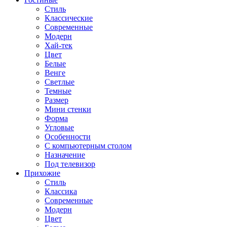
Стиль
Классические
Современные
Модерн
Хай-тек
Цвет
Белые
Венге
Светлые
Темные
Размер
Мини стенки
Форма
Угловые
Особенности
С компьютерным столом
Назначение
Под телевизор
Прихожие
Стиль
Классика
Современные
Модерн
Цвет