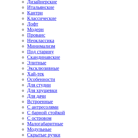
Дизайнерские
Итальянские
Кантри
Классические
Лофт
Модерн
Прованс
Неоклассика
Минимализм
Под старину
Скандинавские
Элитные
Эксклюзивные
Хай-тек
Особенности
Для студии
Для хрущевки
Для дачи
Встроенные
С антресолями
С барной стойкой
С островом
Малогабаритные
Модульные
Скрытые ручки