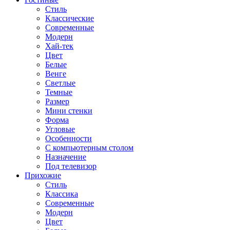
Стиль
Классические
Современные
Модерн
Хай-тек
Цвет
Белые
Венге
Светлые
Темные
Размер
Мини стенки
Форма
Угловые
Особенности
С компьютерным столом
Назначение
Под телевизор
Прихожие
Стиль
Классика
Современные
Модерн
Цвет