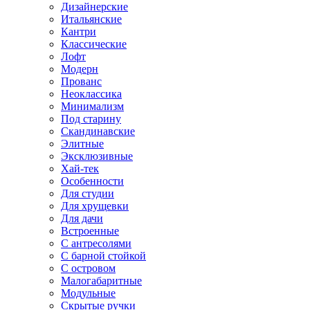
Дизайнерские
Итальянские
Кантри
Классические
Лофт
Модерн
Прованс
Неоклассика
Минимализм
Под старину
Скандинавские
Элитные
Эксклюзивные
Хай-тек
Особенности
Для студии
Для хрущевки
Для дачи
Встроенные
С антресолями
С барной стойкой
С островом
Малогабаритные
Модульные
Скрытые ручки