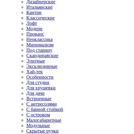
Дизайнерские
Итальянские
Кантри
Классические
Лофт
Модерн
Прованс
Неоклассика
Минимализм
Под старину
Скандинавские
Элитные
Эксклюзивные
Хай-тек
Особенности
Для студии
Для хрущевки
Для дачи
Встроенные
С антресолями
С барной стойкой
С островом
Малогабаритные
Модульные
Скрытые ручки