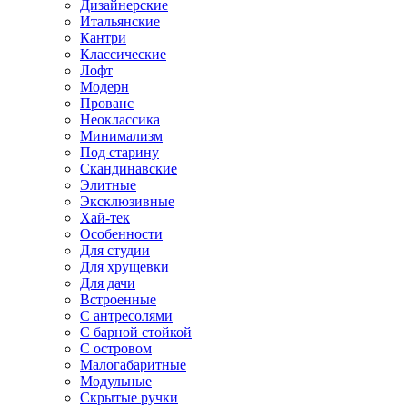
Дизайнерские
Итальянские
Кантри
Классические
Лофт
Модерн
Прованс
Неоклассика
Минимализм
Под старину
Скандинавские
Элитные
Эксклюзивные
Хай-тек
Особенности
Для студии
Для хрущевки
Для дачи
Встроенные
С антресолями
С барной стойкой
С островом
Малогабаритные
Модульные
Скрытые ручки